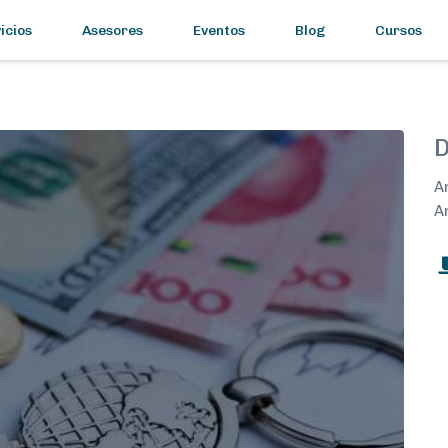
icios
Asesores
Eventos
Blog
Cursos
D
A
A