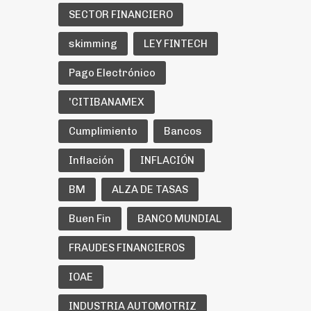
SECTOR FINANCIERO
skimming
LEY FINTECH
Pago Electrónico
'CITIBANAMEX
Cumplimiento
Bancos
Inflación
INFLACIÓN
BM
ALZA DE TASAS
Buen Fin
BANCO MUNDIAL
FRAUDES FINANCIEROS
IOAE
INDUSTRIA AUTOMOTRIZ