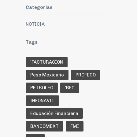
Categorias
NOTICIA
Tags
'FACTURACION
Peso Mexicano
PROFECO
PETROLEO
'RFC
INFONAVIT
Educación Financiera
BANCOMEXT
FMI