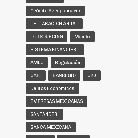
Crédito Agropecuario
DECLARACION ANUAL
OUTSOURCING
Mundo
SISTEMA FINANCIERO
AMLO
Regulación
GAFI
BANREGIO
G20
Delitos Económicos
EMPRESAS MEXICANAS
SANTANDER'
BANCA MEXICANA