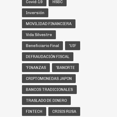
Covid-19
HSBC
Inversión
MOVILIDAD FINANCIERA
Vida Silvestre
Beneficiario Final
'UIF
DEFRAUDACIÓN FISCAL
'FINANZAS
'BANORTE
CRIPTOMONEDAS JAPON
BANCOS TRADICIONALES
TRASLADO DE DINERO
FINTECH
CRISIS RUSA