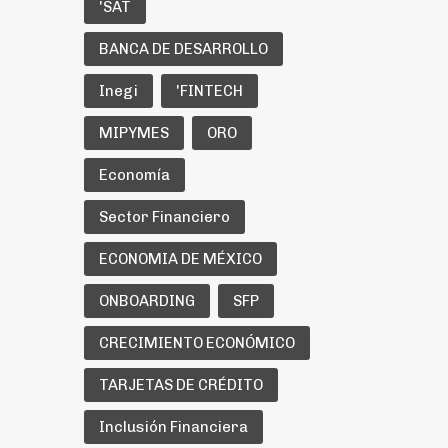
'SAT
BANCA DE DESARROLLO
Inegi
'FINTECH
MIPYMES
ORO
Economía
Sector Financiero
ECONOMIA DE MÉXICO
ONBOARDING
SFP
CRECIMIENTO ECONÓMICO
TARJETAS DE CRÉDITO
Inclusión Financiera