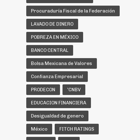
Procuraduría Fiscal de la Federación
LAVADO DE DINERO
POBREZA EN MÉXICO
BANCO CENTRAL
Bolsa Mexicana de Valores
Confianza Empresarial
PRODECON
'CNBV
EDUCACION FINANCIERA
Desigualdad de genero
México
FITCH RATINGS