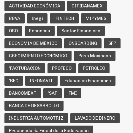
ACTIVIDAD ECONÓMICA
CITIBANAMEX
BBVA
Inegi
'FINTECH
MIPYMES
ORO
Economía
Sector Financiero
ECONOMIA DE MÉXICO
ONBOARDING
SFP
CRECIMIENTO ECONÓMICO
Peso Mexicano
'FACTURACION
PROFECO
PETROLEO
'RFC
INFONAVIT
Educación Financiera
BANCOMEXT
'SAT
FMI
BANCA DE DESARROLLO
INDUSTRIA AUTOMOTRIZ
LAVADO DE DINERO
Procuraduría Fiscal de la Federación