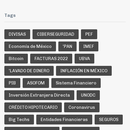
Tags
DIVISAS
CIBERSEGURIDAD
PEF
Economía de México
'PAN
IMEF
Bitcoin
FACTURAS 2022
UBVA
'LAVADO DE DINERO
INFLACIÓN EN MÉXICO
PIB
ASOFOM
Sistema Financiero
Inversión Extranjera Directa
UNODC
CRÉDITO HIPOTECARIO
Coronavirus
Big Techs
Entidades Financieras
SEGUROS