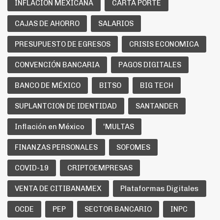
INFLACION MEXICANA
CARTA PORTE
CAJAS DE AHORRO
SALARIOS
PRESUPUESTO DE EGRESOS
CRISIS ECONOMICA
CONVENCIÓN BANCARIA
PAGOS DIGITALES
BANCO DE MÉXICO
BITSO
BIG TECH
SUPLANTCION DE IDENTIDAD
SANTANDER
Inflación en México
'MULTAS
FINANZAS PERSONALES
SOFOMES
COVID-19
CRIPTOEMPRESAS
VENTA DE CITIBANAMEX
Plataformas Digitales
OCDE
PEP
SECTOR BANCARIO
INPC