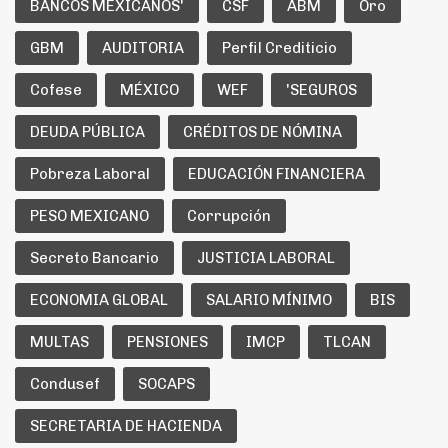
BANCOS MEXICANOS'
CSF
ABM
Oro
GBM
AUDITORIA
Perfil Crediticio
Cofese
MÉXICO
WEF
'SEGUROS
DEUDA PÚBLICA
CRÉDITOS DE NÓMINA
Pobreza Laboral
EDUCACIÓN FINANCIERA
PESO MEXICANO
Corrupción
Secreto Bancario
JUSTICIA LABORAL
ECONOMIA GLOBAL
SALARIO MÍNIMO
BIS
MULTAS
PENSIONES
IMCP
TLCAN
Condusef
SOCAPS
SECRETARIA DE HACIENDA