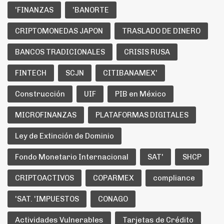
'FINANZAS
'BANORTE
CRIPTOMONEDAS JAPON
TRASLADO DE DINERO
BANCOS TRADICIONALES
CRISIS RUSA
FINTECH
SCJN
CITIBANAMEX'
Construcción
UIF
PIB en México
MICROFINANZAS
PLATAFORMAS DIGITALES
Ley de Extinción de Dominio
Fondo Monetario Internacional
SAT'
SHCP
CRIPTOACTIVOS
COPARMEX
compliance
'SAT. 'IMPUESTOS
CONAGO
Actividades Vulnerables
Tarjetas de Crédito