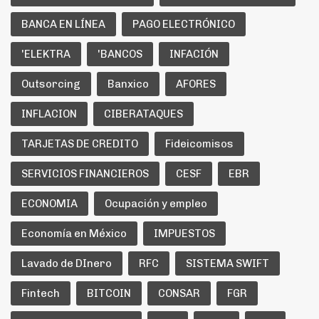
BANCA EN LÍNEA
PAGO ELECTRÓNICO
'ELEKTRA
'BANCOS
INFACIÓN
Outsorcing
Banxico
AFORES
INFLACION
CIBERATAQUES
TARJETAS DE CREDITO
Fideicomisos
SERVICIOS FINANCIEROS
CESF
EBR
ECONOMIA
Ocupación y empleo
Economía en México
IMPUESTOS
Lavado de DInero
RFC
SISTEMA SWIFT
Fintech
BITCOIN
CONSAR
FGR