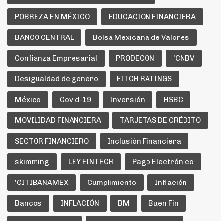
POBREZA EN MÉXICO
EDUCACION FINANCIERA
BANCO CENTRAL
Bolsa Mexicana de Valores
Confianza Empresarial
PRODECON
'CNBV
Desigualdad de genero
FITCH RATINGS
México
Covid-19
Inversión
HSBC
MOVILIDAD FINANCIERA
TARJETAS DE CRÉDITO
SECTOR FINANCIERO
Inclusión Financiera
skimming
LEY FINTECH
Pago Electrónico
'CITIBANAMEX
Cumplimiento
Inflación
Bancos
INFLACIÓN
BM
Buen Fin