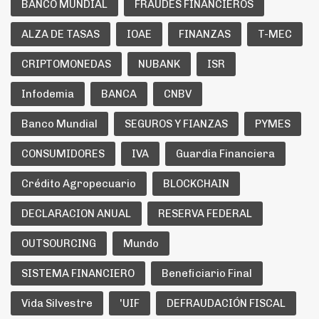
BANCO MUNDIAL
FRAUDES FINANCIEROS
ALZA DE TASAS
IOAE
FINANZAS
T-MEC
CRIPTOMONEDAS
NUBANK
ISR
Infodemia
BANCA
CNBV
Banco Mundial
SEGUROS Y FIANZAS
PYMES
CONSUMIDORES
IVA
Guardia Financiera
Crédito Agropecuario
BLOCKCHAIN
DECLARACION ANUAL
RESERVA FEDERAL
OUTSOURCING
Mundo
SISTEMA FINANCIERO
Beneficiario Final
Vida Silvestre
'UIF
DEFRAUDACIÓN FISCAL