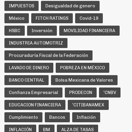
IMPUESTOS
Desigualdad de genero
México
FITCH RATINGS
Covid-19
HSBC
Inversión
MOVILIDAD FINANCIERA
INDUSTRIA AUTOMOTRIZ
Procuraduría Fiscal de la Federación
LAVADO DE DINERO
POBREZA EN MÉXICO
BANCO CENTRAL
Bolsa Mexicana de Valores
Confianza Empresarial
PRODECON
'CNBV
EDUCACION FINANCIERA
'CITIBANAMEX
Cumplimiento
Bancos
Inflación
INFLACIÓN
BM
ALZA DE TASAS