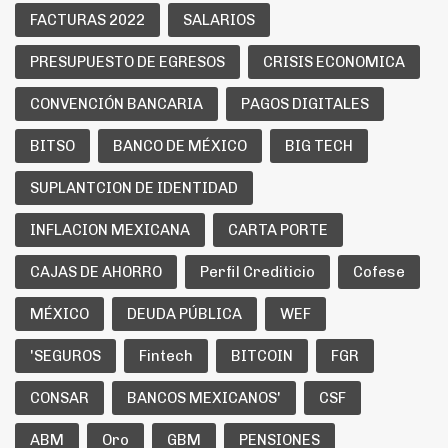
FACTURAS 2022
SALARIOS
PRESUPUESTO DE EGRESOS
CRISIS ECONOMICA
CONVENCIÓN BANCARIA
PAGOS DIGITALES
BITSO
BANCO DE MÉXICO
BIG TECH
SUPLANTCION DE IDENTIDAD
INFLACION MEXICANA
CARTA PORTE
CAJAS DE AHORRO
Perfil Crediticio
Cofese
MÉXICO
DEUDA PÚBLICA
WEF
'SEGUROS
Fintech
BITCOIN
FGR
CONSAR
BANCOS MEXICANOS'
CSF
ABM
Oro
GBM
PENSIONES