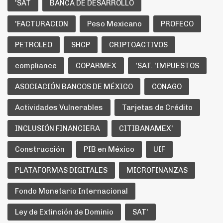
'SAT
BANCA DE DESARROLLO
'FACTURACION
Peso Mexicano
PROFECO
PETROLEO
SHCP
CRIPTOACTIVOS
compliance
COPARMEX
'SAT. 'IMPUESTOS
ASOCIACIÓN BANCOS DE MÉXICO
CONAGO
Actividades Vulnerables
Tarjetas de Crédito
INCLUSIÓN FINANCIERA
CITIBANAMEX'
Construcción
PIB en México
UIF
PLATAFORMAS DIGITALES
MICROFINANZAS
Fondo Monetario Internacional
Ley de Extinción de Dominio
SAT'