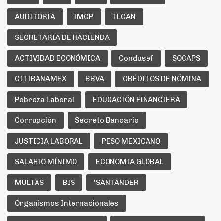
AUDITORIA
IMCP
TLCAN
SECRETARIA DE HACIENDA
ACTIVIDAD ECONÓMICA
Condusef
SOCAPS
CITIBANAMEX
BBVA
CRÉDITOS DE NÓMINA
Pobreza Laboral
EDUCACIÓN FINANCIERA
Corrupción
Secreto Bancario
JUSTICIA LABORAL
PESO MEXICANO
SALARIO MÍNIMO
ECONOMIA GLOBAL
MULTAS
BIS
'SANTANDER
Organismos Internacionales