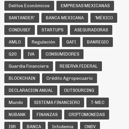
Delitos Económicos
EMPRESAS MEXICANAS
SANTANDER'
BANCA MEXICANA
'MÉXICO
CONDUSEF
STARTUPS
ASEGURADORAS
AMLO
Regulación
GAFI
BANREGIO
G20
IVA
CONSUMIDORES
Guardia Financiera
RESERVA FEDERAL
BLOCKCHAIN
Crédito Agropecuario
DECLARACION ANUAL
OUTSOURCING
Mundo
SISTEMA FINANCIERO
T-MEC
NUBANK
FINANZAS
CRIPTOMONEDAS
ISR
BANCA
Infodemia
CNBV