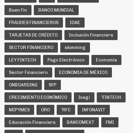
Buen Fin
BANCO MUNDIAL
FRAUDES FINANCIEROS
IOAE
TARJETAS DE CRÉDITO
Inclusión Financiera
SECTOR FINANCIERO
skimming
LEY FINTECH
Pago Electrónico
Economía
Sector Financiero
ECONOMIA DE MÉXICO
ONBOARDING
SFP
CRECIMIENTO ECONÓMICO
Inegi
'FINTECH
MIPYMES
ORO
'RFC
INFONAVIT
Educación Financiera
BANCOMEXT
FMI