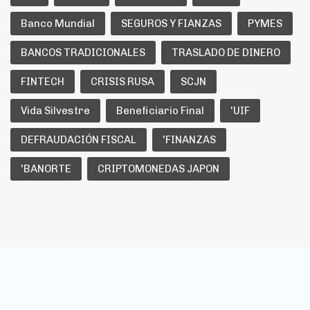
Banco Mundial
SEGUROS Y FIANZAS
PYMES
BANCOS TRADICIONALES
TRASLADO DE DINERO
FINTECH
CRISIS RUSA
SCJN
Vida Silvestre
Beneficiario Final
'UIF
DEFRAUDACIÓN FISCAL
'FINANZAS
'BANORTE
CRIPTOMONEDAS JAPON