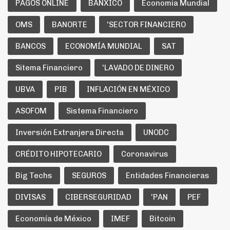
PAGOS ONLINE
BANXICO
Economia Mundial
OMS
BANORTE
'SECTOR FINANCIERO
BANCOS
ECONOMÍA MUNDIAL
SAT
Sitema Financiero
'LAVADO DE DINERO
UBVA
PIB
INFLACIÓN EN MÉXICO
ASOFOM
Sistema Financiero
Inversión Extranjera Directa
UNODC
CRÉDITO HIPOTECARIO
Coronavirus
Big Techs
SEGUROS
Entidades Financieras
DIVISAS
CIBERSEGURIDAD
'PAN
PEF
Economía de México
IMEF
Bitcoin