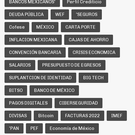
BANCOS MEXICANOS'
Perfil Crediticio
DEUDA PÚBLICA
WEF
'SEGUROS
Cofese
MÉXICO
CARTA PORTE
INFLACION MEXICANA
CAJAS DE AHORRO
CONVENCIÓN BANCARIA
CRISIS ECONOMICA
SALARIOS
PRESUPUESTO DE EGRESOS
SUPLANTCION DE IDENTIDAD
BIG TECH
BITSO
BANCO DE MÉXICO
PAGOS DIGITALES
CIBERSEGURIDAD
DIVISAS
Bitcoin
FACTURAS 2022
IMEF
'PAN
PEF
Economía de México