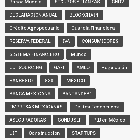
Banco Mundial
SEGUROS Y FIANZAS
CNBV
DECLARACION ANUAL
BLOCKCHAIN
Crédito Agropecuario
Guardia Financiera
RESERVA FEDERAL
IVA
CONSUMIDORES
SISTEMA FINANCIERO
Mundo
OUTSOURCING
GAFI
AMLO
Regulación
BANREGIO
G20
'MÉXICO
BANCA MEXICANA
SANTANDER'
EMPRESAS MEXICANAS
Delitos Económicos
ASEGURADORAS
CONDUSEF
PIB en México
UIF
Construcción
STARTUPS