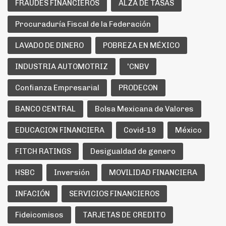
FRAUDES FINANCIEROS
ALZA DE TASAS
Procuraduría Fiscal de la Federación
LAVADO DE DINERO
POBREZA EN MÉXICO
INDUSTRIA AUTOMOTRIZ
'CNBV
Confianza Empresarial
PRODECON
BANCO CENTRAL
Bolsa Mexicana de Valores
EDUCACION FINANCIERA
Covid-19
México
FITCH RATINGS
Desigualdad de genero
HSBC
Inversión
MOVILIDAD FINANCIERA
INFACIÓN
SERVICIOS FINANCIEROS
Fideicomisos
TARJETAS DE CREDITO