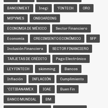
BANCOMEXT
Inegi
'FINTECH
ORO
MIPYMES
ONBOARDING
ECONOMIA DE MÉXICO
Sector Financiero
Economía
CRECIMIENTO ECONÓMICO
SFP
Inclusión Financiera
SECTOR FINANCIERO
TARJETAS DE CRÉDITO
Pago Electrónico
LEY FINTECH
skimming
Bancos
Inflación
INFLACIÓN
Cumplimiento
'CITIBANAMEX
IOAE
Buen Fin
BANCO MUNDIAL
BM