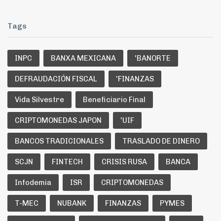
Tags
INPC
BANXA MEXICANA
'BANORTE
DEFRAUDACIÓN FISCAL
'FINANZAS
Vida Silvestre
Beneficiario Final
CRIPTOMONEDAS JAPON
'UIF
BANCOS TRADICIONALES
TRASLADO DE DINERO
SCJN
FINTECH
CRISIS RUSA
BANCA
Infodemia
ISR
CRIPTOMONEDAS
T-MEC
NUBANK
FINANZAS
PYMES