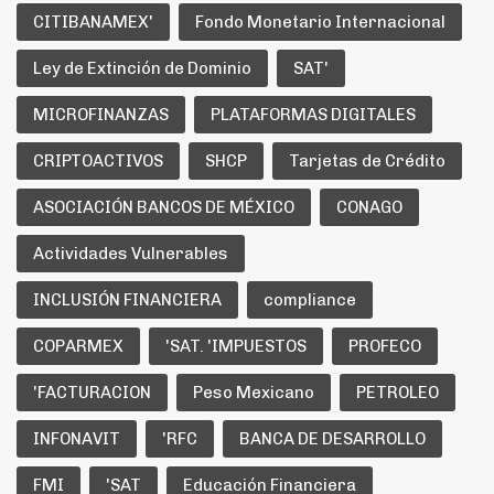
CITIBANAMEX'
Fondo Monetario Internacional
Ley de Extinción de Dominio
SAT'
MICROFINANZAS
PLATAFORMAS DIGITALES
CRIPTOACTIVOS
SHCP
Tarjetas de Crédito
ASOCIACIÓN BANCOS DE MÉXICO
CONAGO
Actividades Vulnerables
INCLUSIÓN FINANCIERA
compliance
COPARMEX
'SAT. 'IMPUESTOS
PROFECO
'FACTURACION
Peso Mexicano
PETROLEO
INFONAVIT
'RFC
BANCA DE DESARROLLO
FMI
'SAT
Educación Financiera