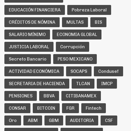
EDUCACIÓN FINANCIERA
Pobreza Laboral
CRÉDITOS DE NÓMINA
MULTAS
BIS
SALARIO MÍNIMO
ECONOMIA GLOBAL
JUSTICIA LABORAL
Corrupción
Secreto Bancario
PESO MEXICANO
ACTIVIDAD ECONÓMICA
SOCAPS
Condusef
SECRETARIA DE HACIENDA
TLCAN
IMCP
PENSIONES
BBVA
CITIBANAMEX
CONSAR
BITCOIN
FGR
Fintech
Oro
ABM
GBM
AUDITORIA
CSF