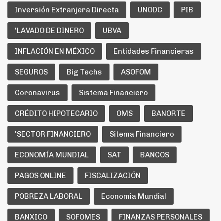
Inversión Extranjera Directa
UNODC
PIB
'LAVADO DE DINERO
UBVA
INFLACIÓN EN MÉXICO
Entidades Financieras
SEGUROS
Big Techs
ASOFOM
Coronavirus
Sistema Financiero
CRÉDITO HIPOTECARIO
OMS
BANORTE
'SECTOR FINANCIERO
Sitema Financiero
ECONOMÍA MUNDIAL
SAT
BANCOS
PAGOS ONLINE
FISCALIZACIÓN
POBREZA LABORAL
Economia Mundial
BANXICO
SOFOMES
FINANZAS PERSONALES