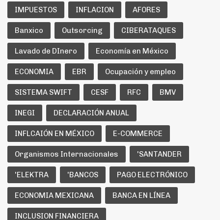
IMPUESTOS
INFLACION
AFORES
Banxico
Outsorcing
CIBERATAQUES
Lavado de DInero
Economía en México
ECONOMIA
EBR
Ocupación y empleo
SISTEMA SWIFT
CESF
RFC
BMV
INEGI
DECLARACIÓN ANUAL
INFLCAIÓN EN MÉXICO
E-COMMERCE
Organismos Internacionales
'SANTANDER
'ELEKTRA
'BANCOS
PAGO ELECTRÓNICO
ECONOMIA MEXICANA
BANCA EN LÍNEA
INCLUSION FINANCIERA