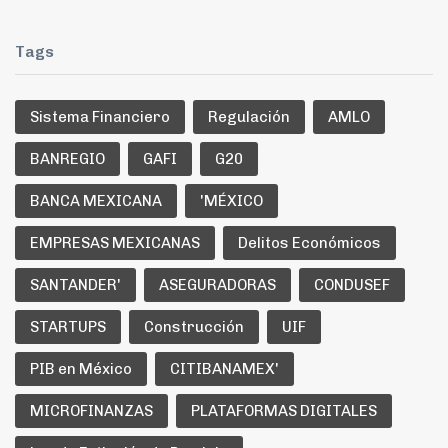
Tags
Sistema Financiero
Regulación
AMLO
BANREGIO
GAFI
G20
BANCA MEXICANA
'MÉXICO
EMPRESAS MEXICANAS
Delitos Económicos
SANTANDER'
ASEGURADORAS
CONDUSEF
STARTUPS
Construcción
UIF
PIB en México
CITIBANAMEX'
MICROFINANZAS
PLATAFORMAS DIGITALES