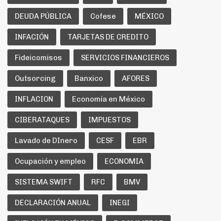
DEUDA PÚBLICA
Cofese
MÉXICO
INFACIÓN
TARJETAS DE CREDITO
Fideicomisos
SERVICIOS FINANCIEROS
Outsorcing
Banxico
AFORES
INFLACION
Economía en México
CIBERATAQUES
IMPUESTOS
Lavado de DInero
CESF
EBR
Ocupación y empleo
ECONOMIA
SISTEMA SWIFT
RFC
BMV
DECLARACIÓN ANUAL
INEGI