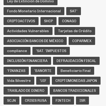
Ley de Extinción de Dominio
Fondo Monetario Internacional
SAT'
CRIPTOACTIVOS
SHCP
CONAGO
Actividades Vulnerables
Tarjetas de Crédito
ASOCIACIÓN BANCOS DE MÉXICO
COPARMEX
compliance
'SAT. 'IMPUESTOS
INCLUSIÓN FINANCIERA
DEFRAUDACIÓN FISCAL
'FINANZAS
'BANORTE
Beneficiario Final
Vida Silvestre
'UIF
CRIPTOMONEDAS JAPON
TRASLADO DE DINERO
BANCOS TRADICIONALES
SCJN
CRISIS RUSA
FINTECH
ISR