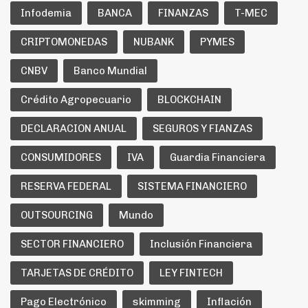
Infodemia
BANCA
FINANZAS
T-MEC
CRIPTOMONEDAS
NUBANK
PYMES
CNBV
Banco Mundial
Crédito Agropecuario
BLOCKCHAIN
DECLARACION ANUAL
SEGUROS Y FIANZAS
CONSUMIDORES
IVA
Guardia Financiera
RESERVA FEDERAL
SISTEMA FINANCIERO
OUTSOURCING
Mundo
SECTOR FINANCIERO
Inclusión Financiera
TARJETAS DE CRÉDITO
LEY FINTECH
Pago Electrónico
skimming
Inflación