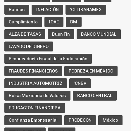
Bancos
INFLACIÓN
'CITIBANAMEX
Cumplimiento
IOAE
BM
ALZA DE TASAS
Buen Fin
BANCO MUNDIAL
LAVADO DE DINERO
Procuraduría Fiscal de la Federación
FRAUDES FINANCIEROS
POBREZA EN MÉXICO
INDUSTRIA AUTOMOTRIZ
'CNBV
Bolsa Mexicana de Valores
BANCO CENTRAL
EDUCACION FINANCIERA
Confianza Empresarial
PRODECON
México