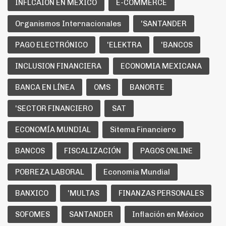
INFLCAIÓN EN MÉXICO
E-COMMERCE
Organismos Internacionales
'SANTANDER
PAGO ELECTRÓNICO
'ELEKTRA
'BANCOS
INCLUSION FINANCIERA
ECONOMIA MEXICANA
BANCA EN LÍNEA
OMS
BANORTE
'SECTOR FINANCIERO
SAT
ECONOMÍA MUNDIAL
Sitema Financiero
BANCOS
FISCALIZACIÓN
PAGOS ONLINE
POBREZA LABORAL
Economia Mundial
BANXICO
'MULTAS
FINANZAS PERSONALES
SOFOMES
SANTANDER
Inflación en México