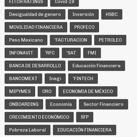
FITCH RATINGS
Covid-19
Desigualdad de genero
Inversión
HSBC
MOVILIDAD FINANCIERA
PROFECO
Peso Mexicano
'FACTURACION
PETROLEO
INFONAVIT
'RFC
'SAT
FMI
BANCA DE DESARROLLO
Educación Financiera
BANCOMEXT
Inegi
'FINTECH
MIPYMES
ORO
ECONOMIA DE MÉXICO
ONBOARDING
Economía
Sector Financiero
CRECIMIENTO ECONÓMICO
SFP
Pobreza Laboral
EDUCACIÓN FINANCIERA