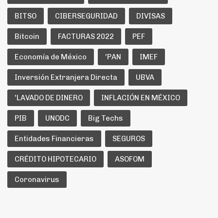
BITSO
CIBERSEGURIDAD
DIVISAS
Bitcoin
FACTURAS 2022
PEF
Economía de México
'PAN
IMEF
Inversión Extranjera Directa
UBVA
'LAVADO DE DINERO
INFLACIÓN EN MÉXICO
PIB
UNODC
Big Techs
Entidades Financieras
SEGUROS
CRÉDITO HIPOTECARIO
ASOFOM
Coronavirus