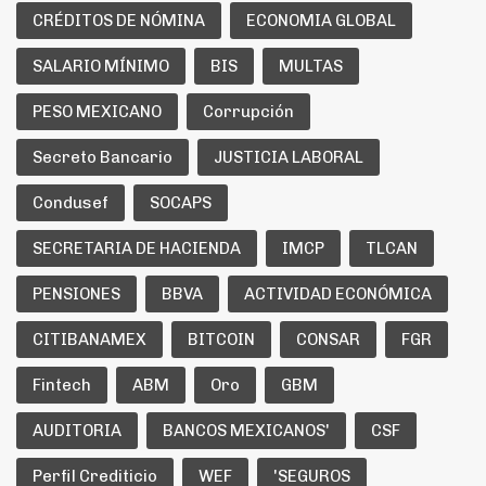
CRÉDITOS DE NÓMINA
ECONOMIA GLOBAL
SALARIO MÍNIMO
BIS
MULTAS
PESO MEXICANO
Corrupción
Secreto Bancario
JUSTICIA LABORAL
Condusef
SOCAPS
SECRETARIA DE HACIENDA
IMCP
TLCAN
PENSIONES
BBVA
ACTIVIDAD ECONÓMICA
CITIBANAMEX
BITCOIN
CONSAR
FGR
Fintech
ABM
Oro
GBM
AUDITORIA
BANCOS MEXICANOS'
CSF
Perfil Crediticio
WEF
'SEGUROS