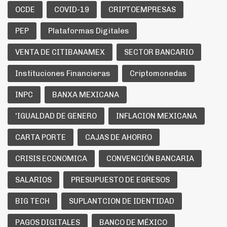
OCDE
COVID-19
CRIPTOEMPRESAS
PEP
Plataformas Digitales
VENTA DE CITIBANAMEX
SECTOR BANCARIO
Instituciones Financieras
Criptomonedas
INPC
BANXA MEXICANA
'IGUALDAD DE GENERO
INFLACION MEXICANA
CARTA PORTE
CAJAS DE AHORRO
CRISIS ECONOMICA
CONVENCIÓN BANCARIA
SALARIOS
PRESUPUESTO DE EGRESOS
BIG TECH
SUPLANTCION DE IDENTIDAD
PAGOS DIGITALES
BANCO DE MÉXICO