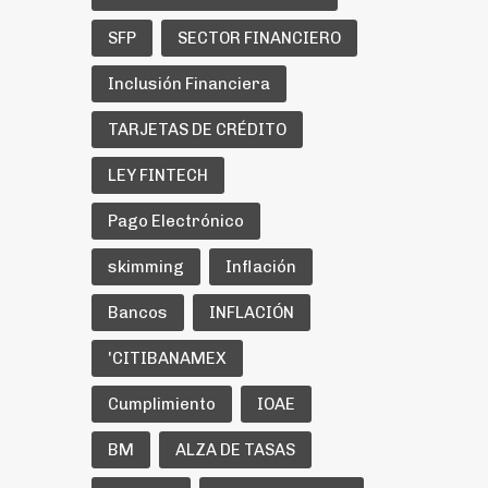
SFP
SECTOR FINANCIERO
Inclusión Financiera
TARJETAS DE CRÉDITO
LEY FINTECH
Pago Electrónico
skimming
Inflación
Bancos
INFLACIÓN
'CITIBANAMEX
Cumplimiento
IOAE
BM
ALZA DE TASAS