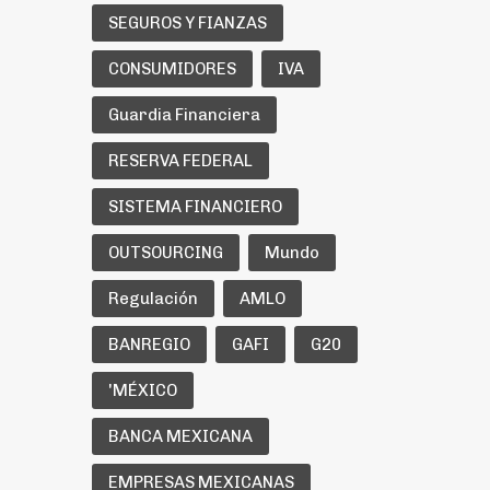
SEGUROS Y FIANZAS
CONSUMIDORES
IVA
Guardia Financiera
RESERVA FEDERAL
SISTEMA FINANCIERO
OUTSOURCING
Mundo
Regulación
AMLO
BANREGIO
GAFI
G20
'MÉXICO
BANCA MEXICANA
EMPRESAS MEXICANAS