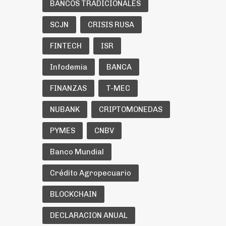
BANCOS TRADICIONALES
SCJN
CRISIS RUSA
FINTECH
ISR
Infodemia
BANCA
FINANZAS
T-MEC
NUBANK
CRIPTOMONEDAS
PYMES
CNBV
Banco Mundial
Crédito Agropecuario
BLOCKCHAIN
DECLARACION ANUAL