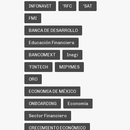
INFONAVIT
'RFC
'SAT
FMI
BANCA DE DESARROLLO
Educación Financiera
BANCOMEXT
Inegi
'FINTECH
MIPYMES
ORO
ECONOMIA DE MÉXICO
ONBOARDING
Economía
Sector Financiero
CRECIMIENTO ECONÓMICO