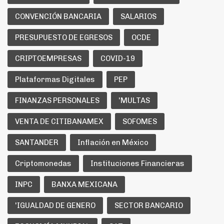
CONVENCIÓN BANCARIA
SALARIOS
PRESUPUESTO DE EGRESOS
OCDE
CRIPTOEMPRESAS
COVID-19
Plataformas Digitales
PEP
FINANZAS PERSONALES
'MULTAS
VENTA DE CITIBANAMEX
SOFOMES
SANTANDER
Inflación en México
Criptomonedas
Instituciones Financieras
INPC
BANXA MEXICANA
'IGUALDAD DE GENERO
SECTOR BANCARIO