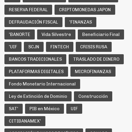
RESERVA FEDERAL
CRIPTOMONEDAS JAPON
DEFRAUDACIÓN FISCAL
'FINANZAS
'BANORTE
Vida Silvestre
Beneficiario Final
'UIF
SCJN
FINTECH
CRISIS RUSA
BANCOS TRADICIONALES
TRASLADO DE DINERO
PLATAFORMAS DIGITALES
MICROFINANZAS
Fondo Monetario Internacional
Ley de Extinción de Dominio
Construcción
SAT'
PIB en México
UIF
CITIBANAMEX'