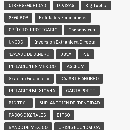
CIBERSEGURIDAD
DIVISAS
Big Techs
SEGUROS
Entidades Financieras
CRÉDITO HIPOTECARIO
Coronavirus
UNODC
Inversión Extranjera Directa
'LAVADO DE DINERO
UBVA
PIB
INFLACIÓN EN MÉXICO
ASOFOM
Sistema Financiero
CAJAS DE AHORRO
INFLACION MEXICANA
CARTA PORTE
BIG TECH
SUPLANTCION DE IDENTIDAD
PAGOS DIGITALES
BITSO
BANCO DE MÉXICO
CRISIS ECONOMICA