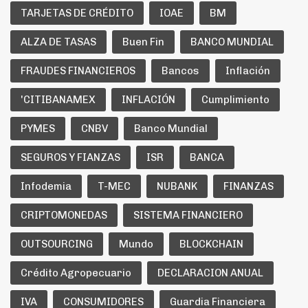
TARJETAS DE CRÉDITO
IOAE
BM
ALZA DE TASAS
Buen Fin
BANCO MUNDIAL
FRAUDES FINANCIEROS
Bancos
Inflación
'CITIBANAMEX
INFLACIÓN
Cumplimiento
PYMES
CNBV
Banco Mundial
SEGUROS Y FIANZAS
ISR
BANCA
Infodemia
T-MEC
NUBANK
FINANZAS
CRIPTOMONEDAS
SISTEMA FINANCIERO
OUTSOURCING
Mundo
BLOCKCHAIN
Crédito Agropecuario
DECLARACION ANUAL
IVA
CONSUMIDORES
Guardia Financiera