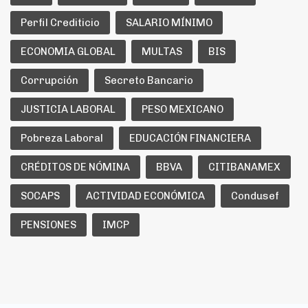
Perfil Crediticio
SALARIO MÍNIMO
ECONOMIA GLOBAL
MULTAS
BIS
Corrupción
Secreto Bancario
JUSTICIA LABORAL
PESO MEXICANO
Pobreza Laboral
EDUCACIÓN FINANCIERA
CRÉDITOS DE NÓMINA
BBVA
CITIBANAMEX
SOCAPS
ACTIVIDAD ECONÓMICA
Condusef
PENSIONES
IMCP