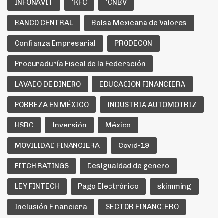
INFONAVIT
'RFC
'CNBV
BANCO CENTRAL
Bolsa Mexicana de Valores
Confianza Empresarial
PRODECON
Procuraduría Fiscal de la Federación
LAVADO DE DINERO
EDUCACION FINANCIERA
POBREZA EN MÉXICO
INDUSTRIA AUTOMOTRIZ
HSBC
Inversión
México
MOVILIDAD FINANCIERA
Covid-19
FITCH RATINGS
Desigualdad de genero
LEY FINTECH
Pago Electrónico
skimming
Inclusión Financiera
SECTOR FINANCIERO