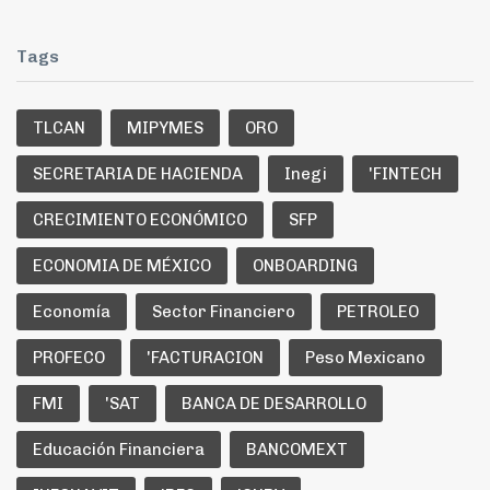
Tags
TLCAN
MIPYMES
ORO
SECRETARIA DE HACIENDA
Inegi
'FINTECH
CRECIMIENTO ECONÓMICO
SFP
ECONOMIA DE MÉXICO
ONBOARDING
Economía
Sector Financiero
PETROLEO
PROFECO
'FACTURACION
Peso Mexicano
FMI
'SAT
BANCA DE DESARROLLO
Educación Financiera
BANCOMEXT