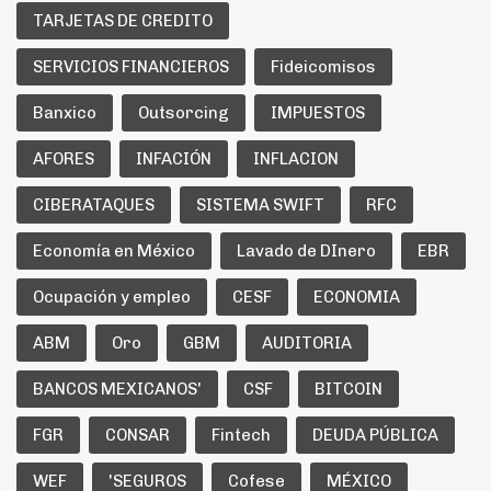
TARJETAS DE CREDITO
SERVICIOS FINANCIEROS
Fideicomisos
Banxico
Outsorcing
IMPUESTOS
AFORES
INFACIÓN
INFLACION
CIBERATAQUES
SISTEMA SWIFT
RFC
Economía en México
Lavado de DInero
EBR
Ocupación y empleo
CESF
ECONOMIA
ABM
Oro
GBM
AUDITORIA
BANCOS MEXICANOS'
CSF
BITCOIN
FGR
CONSAR
Fintech
DEUDA PÚBLICA
WEF
'SEGUROS
Cofese
MÉXICO