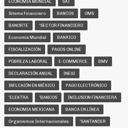
ECONOMÍA MUNDIAL
SAT
Sitema Financiero
BANCOS
OMS
BANORTE
'SECTOR FINANCIERO
Economia Mundial
BANXICO
FISCALIZACIÓN
PAGOS ONLINE
POBREZA LABORAL
E-COMMERCE
BMV
DECLARACIÓN ANUAL
INEGI
INFLCAIÓN EN MÉXICO
PAGO ELECTRÓNICO
'ELEKTRA
'BANCOS
INCLUSION FINANCIERA
ECONOMIA MEXICANA
BANCA EN LÍNEA
Organismos Internacionales
'SANTANDER