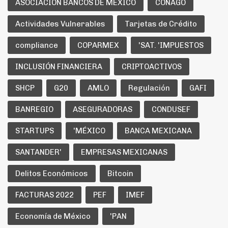
ASOCIACIÓN BANCOS DE MÉXICO
CONAGO
Actividades Vulnerables
Tarjetas de Crédito
compliance
COPARMEX
'SAT. 'IMPUESTOS
INCLUSIÓN FINANCIERA
CRIPTOACTIVOS
SHCP
G20
AMLO
Regulación
GAFI
BANREGIO
ASEGURADORAS
CONDUSEF
STARTUPS
'MÉXICO
BANCA MEXICANA
SANTANDER'
EMPRESAS MEXICANAS
Delitos Económicos
Bitcoin
FACTURAS 2022
PEF
IMEF
Economía de México
'PAN