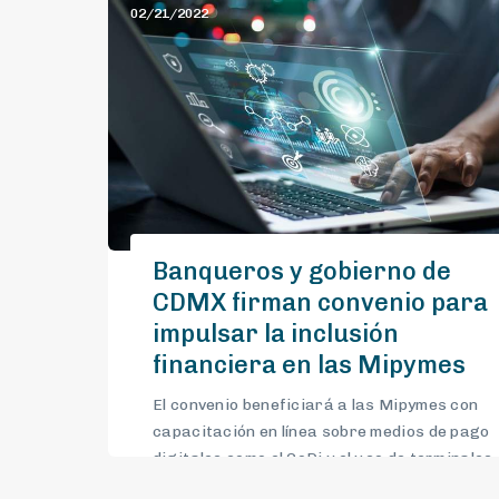
02/21/2022
Banqueros y gobierno de
CDMX firman convenio para
impulsar la inclusión
financiera en las Mipymes
El convenio beneficiará a las Mipymes con
capacitación en línea sobre medios de pago
digitales como el CoDi y el uso de terminales
punto de venta (TPV), entre otras