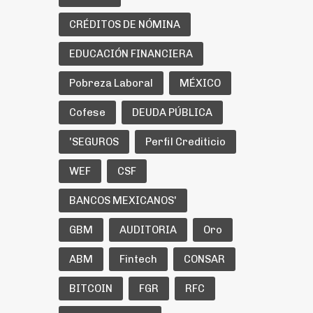
CRÉDITOS DE NÓMINA
EDUCACIÓN FINANCIERA
Pobreza Laboral
MÉXICO
Cofese
DEUDA PÚBLICA
'SEGUROS
Perfil Crediticio
WEF
CSF
BANCOS MEXICANOS'
GBM
AUDITORIA
Oro
ABM
Fintech
CONSAR
BITCOIN
FGR
RFC