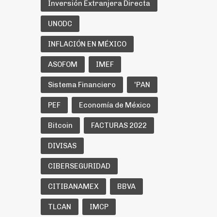
Inversión Extranjera Directa
UNODC
INFLACIÓN EN MÉXICO
ASOFOM
IMEF
Sistema Financiero
'PAN
PEF
Economía de México
Bitcoin
FACTURAS 2022
DIVISAS
CIBERSEGURIDAD
CITIBANAMEX
BBVA
TLCAN
IMCP