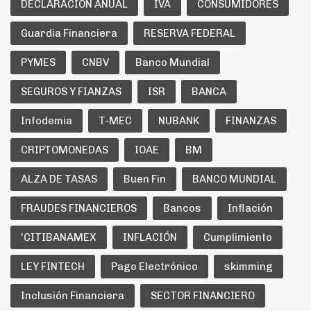
DECLARACION ANUAL
IVA
CONSUMIDORES
Guardia Financiera
RESERVA FEDERAL
PYMES
CNBV
Banco Mundial
SEGUROS Y FIANZAS
ISR
BANCA
Infodemia
T-MEC
NUBANK
FINANZAS
CRIPTOMONEDAS
IOAE
BM
ALZA DE TASAS
Buen Fin
BANCO MUNDIAL
FRAUDES FINANCIEROS
Bancos
Inflación
'CITIBANAMEX
INFLACIÓN
Cumplimiento
LEY FINTECH
Pago Electrónico
skimming
Inclusión Financiera
SECTOR FINANCIERO