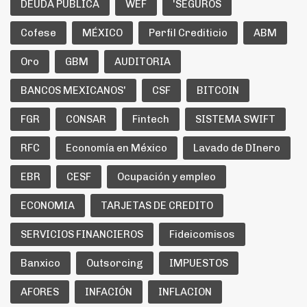
DEUDA PÚBLICA
WEF
'SEGUROS
Cofese
MÉXICO
Perfil Crediticio
ABM
Oro
GBM
AUDITORIA
BANCOS MEXICANOS'
CSF
BITCOIN
FGR
CONSAR
Fintech
SISTEMA SWIFT
RFC
Economía en México
Lavado de DInero
EBR
CESF
Ocupación y empleo
ECONOMIA
TARJETAS DE CREDITO
SERVICIOS FINANCIEROS
Fideicomisos
Banxico
Outsorcing
IMPUESTOS
AFORES
INFACIÓN
INFLACION