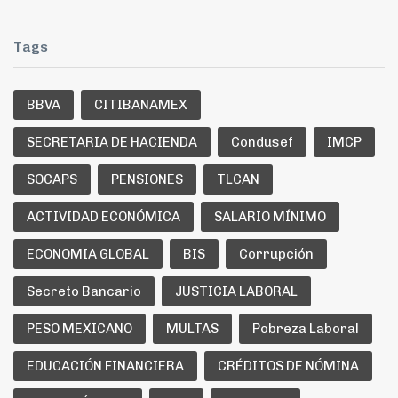
Tags
BBVA
CITIBANAMEX
SECRETARIA DE HACIENDA
Condusef
IMCP
SOCAPS
PENSIONES
TLCAN
ACTIVIDAD ECONÓMICA
SALARIO MÍNIMO
ECONOMIA GLOBAL
BIS
Corrupción
Secreto Bancario
JUSTICIA LABORAL
PESO MEXICANO
MULTAS
Pobreza Laboral
EDUCACIÓN FINANCIERA
CRÉDITOS DE NÓMINA