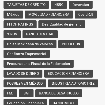
TARJETAS DE CRÉDITO
HSBC
Inversión
México
MOVILIDAD FINANCIERA
Covid-19
FITCH RATINGS
Desigualdad de genero
'CNBV
BANCO CENTRAL
Bolsa Mexicana de Valores
PRODECON
Confianza Empresarial
Procuraduría Fiscal de la Federación
LAVADO DE DINERO
EDUCACION FINANCIERA
POBREZA EN MÉXICO
INDUSTRIA AUTOMOTRIZ
FMI
'SAT
BANCA DE DESARROLLO
Educación Financiera
BANCOMEXT