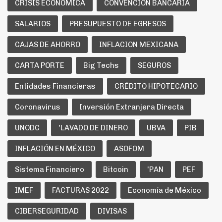
CRISIS ECONOMICA
CONVENCIÓN BANCARIA
SALARIOS
PRESUPUESTO DE EGRESOS
CAJAS DE AHORRO
INFLACION MEXICANA
CARTA PORTE
Big Techs
SEGUROS
Entidades Financieras
CRÉDITO HIPOTECARIO
Coronavirus
Inversión Extranjera Directa
UNODC
'LAVADO DE DINERO
UBVA
PIB
INFLACIÓN EN MÉXICO
ASOFOM
Sistema Financiero
Bitcoin
'PAN
PEF
IMEF
FACTURAS 2022
Economía de México
CIBERSEGURIDAD
DIVISAS