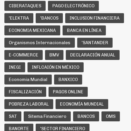
CIBERATAQUES
PAGO ELECTRÓNICO
'ELEKTRA
'BANCOS
INCLUSION FINANCIERA
ECONOMIA MEXICANA
BANCA EN LÍNEA
Organismos Internacionales
'SANTANDER
E-COMMERCE
BMV
DECLARACIÓN ANUAL
INEGI
INFLCAIÓN EN MÉXICO
Economia Mundial
BANXICO
FISCALIZACIÓN
PAGOS ONLINE
POBREZA LABORAL
ECONOMÍA MUNDIAL
SAT
Sitema Financiero
BANCOS
OMS
BANORTE
'SECTOR FINANCIERO