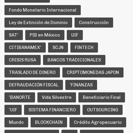
Fondo Monetario Internacional
Ley de Extinción de Dominio
Construcción
SAT'
PIB en México
UIF
CITIBANAMEX'
SCJN
FINTECH
CRISIS RUSA
BANCOS TRADICIONALES
TRASLADO DE DINERO
CRIPTOMONEDAS JAPON
DEFRAUDACIÓN FISCAL
'FINANZAS
'BANORTE
Vida Silvestre
Beneficiario Final
'UIF
SISTEMA FINANCIERO
OUTSOURCING
Mundo
BLOCKCHAIN
Crédito Agropecuario