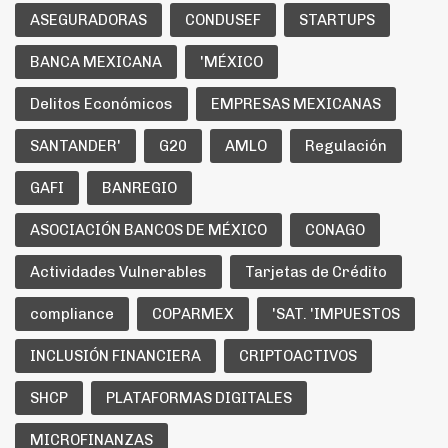
ASEGURADORAS
CONDUSEF
STARTUPS
BANCA MEXICANA
'MÉXICO
Delitos Económicos
EMPRESAS MEXICANAS
SANTANDER'
G20
AMLO
Regulación
GAFI
BANREGIO
ASOCIACIÓN BANCOS DE MÉXICO
CONAGO
Actividades Vulnerables
Tarjetas de Crédito
compliance
COPARMEX
'SAT. 'IMPUESTOS
INCLUSIÓN FINANCIERA
CRIPTOACTIVOS
SHCP
PLATAFORMAS DIGITALES
MICROFINANZAS