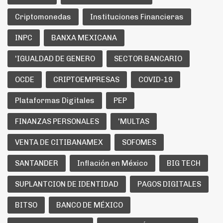
Criptomonedas
Instituciones Financieras
INPC
BANXA MEXICANA
'IGUALDAD DE GENERO
SECTOR BANCARIO
OCDE
CRIPTOEMPRESAS
COVID-19
Plataformas Digitales
PEP
FINANZAS PERSONALES
'MULTAS
VENTA DE CITIBANAMEX
SOFOMES
SANTANDER
Inflación en México
BIG TECH
SUPLANTCION DE IDENTIDAD
PAGOS DIGITALES
BITSO
BANCO DE MÉXICO