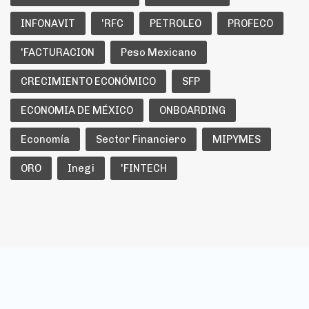
INFONAVIT
'RFC
PETROLEO
PROFECO
'FACTURACION
Peso Mexicano
CRECIMIENTO ECONÓMICO
SFP
ECONOMIA DE MÉXICO
ONBOARDING
Economía
Sector Financiero
MIPYMES
ORO
Inegi
'FINTECH