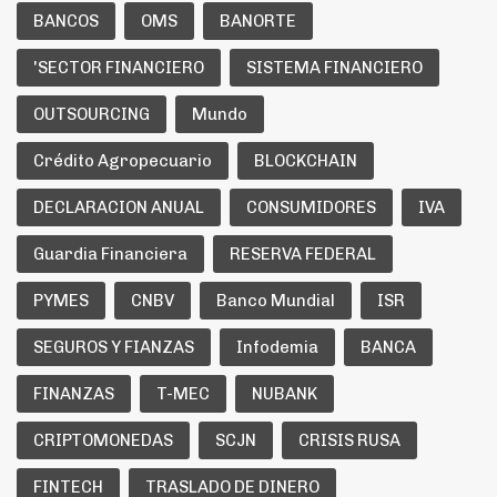
BANCOS
OMS
BANORTE
'SECTOR FINANCIERO
SISTEMA FINANCIERO
OUTSOURCING
Mundo
Crédito Agropecuario
BLOCKCHAIN
DECLARACION ANUAL
CONSUMIDORES
IVA
Guardia Financiera
RESERVA FEDERAL
PYMES
CNBV
Banco Mundial
ISR
SEGUROS Y FIANZAS
Infodemia
BANCA
FINANZAS
T-MEC
NUBANK
CRIPTOMONEDAS
SCJN
CRISIS RUSA
FINTECH
TRASLADO DE DINERO