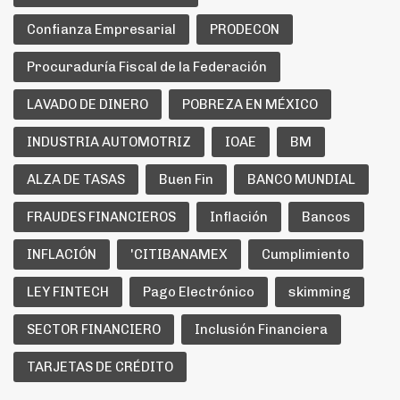
Confianza Empresarial
PRODECON
Procuraduría Fiscal de la Federación
LAVADO DE DINERO
POBREZA EN MÉXICO
INDUSTRIA AUTOMOTRIZ
IOAE
BM
ALZA DE TASAS
Buen Fin
BANCO MUNDIAL
FRAUDES FINANCIEROS
Inflación
Bancos
INFLACIÓN
'CITIBANAMEX
Cumplimiento
LEY FINTECH
Pago Electrónico
skimming
SECTOR FINANCIERO
Inclusión Financiera
TARJETAS DE CRÉDITO