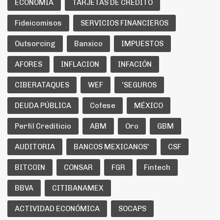
ECONOMIA
TARJETAS DE CREDITO
Fideicomisos
SERVICIOS FINANCIEROS
Outsorcing
Banxico
IMPUESTOS
AFORES
INFLACION
INFACIÓN
CIBERATAQUES
WEF
'SEGUROS
DEUDA PÚBLICA
Cofese
MÉXICO
Perfil Crediticio
ABM
Oro
GBM
AUDITORIA
BANCOS MEXICANOS'
CSF
BITCOIN
CONSAR
FGR
Fintech
BBVA
CITIBANAMEX
ACTIVIDAD ECONÓMICA
SOCAPS