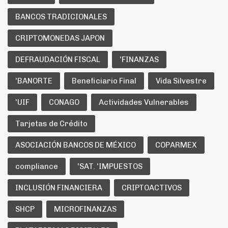
BANCOS TRADICIONALES
CRIPTOMONEDAS JAPON
DEFRAUDACIÓN FISCAL
'FINANZAS
'BANORTE
Beneficiario Final
Vida Silvestre
'UIF
CONAGO
Actividades Vulnerables
Tarjetas de Crédito
ASOCIACIÓN BANCOS DE MÉXICO
COPARMEX
compliance
'SAT. 'IMPUESTOS
INCLUSIÓN FINANCIERA
CRIPTOACTIVOS
SHCP
MICROFINANZAS