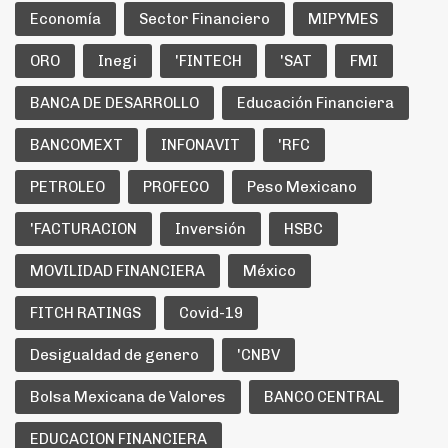
Economía
Sector Financiero
MIPYMES
ORO
Inegi
'FINTECH
'SAT
FMI
BANCA DE DESARROLLO
Educación Financiera
BANCOMEXT
INFONAVIT
'RFC
PETROLEO
PROFECO
Peso Mexicano
'FACTURACION
Inversión
HSBC
MOVILIDAD FINANCIERA
México
FITCH RATINGS
Covid-19
Desigualdad de genero
'CNBV
Bolsa Mexicana de Valores
BANCO CENTRAL
EDUCACION FINANCIERA