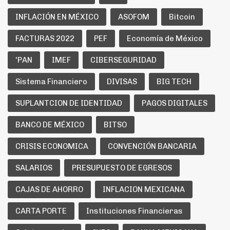
INFLACIÓN EN MÉXICO
ASOFOM
Bitcoin
FACTURAS 2022
PEF
Economía de México
'PAN
IMEF
CIBERSEGURIDAD
Sistema Financiero
DIVISAS
BIG TECH
SUPLANTCION DE IDENTIDAD
PAGOS DIGITALES
BANCO DE MÉXICO
BITSO
CRISIS ECONOMICA
CONVENCIÓN BANCARIA
SALARIOS
PRESUPUESTO DE EGRESOS
CAJAS DE AHORRO
INFLACION MEXICANA
CARTA PORTE
Instituciones Financieras