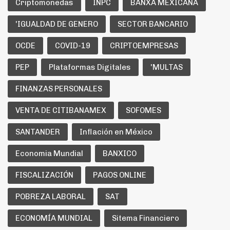
Criptomonedas
INPC
BANXA MEXICANA
'IGUALDAD DE GENERO
SECTOR BANCARIO
OCDE
COVID-19
CRIPTOEMPRESAS
PEP
Plataformas Digitales
'MULTAS
FINANZAS PERSONALES
VENTA DE CITIBANAMEX
SOFOMES
SANTANDER
Inflación en México
Economia Mundial
BANXICO
FISCALIZACIÓN
PAGOS ONLINE
POBREZA LABORAL
SAT
ECONOMÍA MUNDIAL
Sitema Financiero