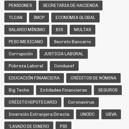
PENSIONES
SECRETARIA DE HACIENDA
TLCAN
IMCP
ECONOMIA GLOBAL
SALARIO MÍNIMO
BIS
MULTAS
PESO MEXICANO
Secreto Bancario
Corrupción
JUSTICIA LABORAL
Pobreza Laboral
Condusef
EDUCACIÓN FINANCIERA
CRÉDITOS DE NÓMINA
Big Techs
Entidades Financieras
SEGUROS
CRÉDITO HIPOTECARIO
Coronavirus
Inversión Extranjera Directa
UNODC
UBVA
'LAVADO DE DINERO
PIB