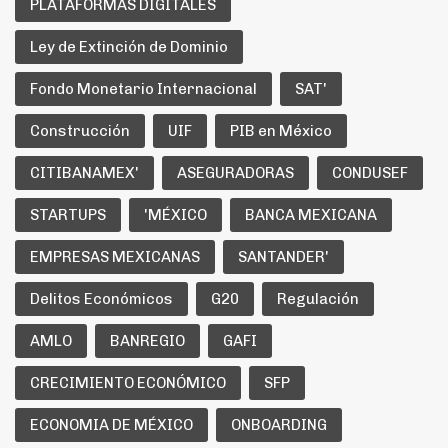
PLATAFORMAS DIGITALES
Ley de Extinción de Dominio
Fondo Monetario Internacional
SAT'
Construcción
UIF
PIB en México
CITIBANAMEX'
ASEGURADORAS
CONDUSEF
STARTUPS
'MÉXICO
BANCA MEXICANA
EMPRESAS MEXICANAS
SANTANDER'
Delitos Económicos
G20
Regulación
AMLO
BANREGIO
GAFI
CRECIMIENTO ECONÓMICO
SFP
ECONOMIA DE MÉXICO
ONBOARDING