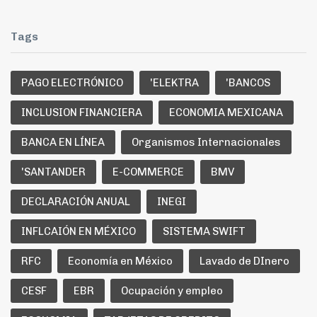
Tags
PAGO ELECTRÓNICO
'ELEKTRA
'BANCOS
INCLUSION FINANCIERA
ECONOMIA MEXICANA
BANCA EN LÍNEA
Organismos Internacionales
'SANTANDER
E-COMMERCE
BMV
DECLARACIÓN ANUAL
INEGI
INFLCAIÓN EN MÉXICO
SISTEMA SWIFT
RFC
Economía en México
Lavado de DInero
CESF
EBR
Ocupación y empleo