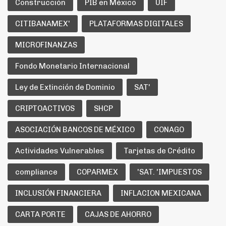
Construcción
PIB en México
UIF
CITIBANAMEX'
PLATAFORMAS DIGITALES
MICROFINANZAS
Fondo Monetario Internacional
Ley de Extinción de Dominio
SAT'
CRIPTOACTIVOS
SHCP
ASOCIACIÓN BANCOS DE MÉXICO
CONAGO
Actividades Vulnerables
Tarjetas de Crédito
compliance
COPARMEX
'SAT. 'IMPUESTOS
INCLUSIÓN FINANCIERA
INFLACION MEXICANA
CARTA PORTE
CAJAS DE AHORRO