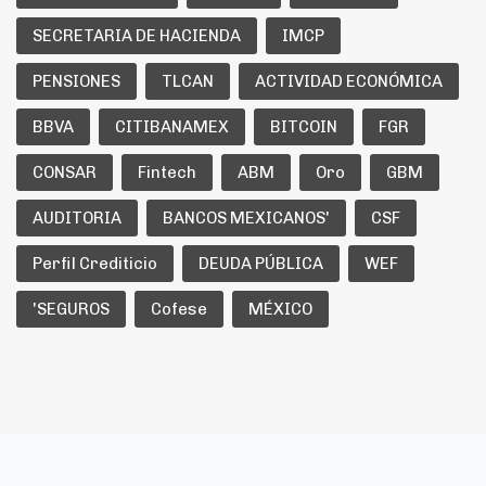
SECRETARIA DE HACIENDA
IMCP
PENSIONES
TLCAN
ACTIVIDAD ECONÓMICA
BBVA
CITIBANAMEX
BITCOIN
FGR
CONSAR
Fintech
ABM
Oro
GBM
AUDITORIA
BANCOS MEXICANOS'
CSF
Perfil Crediticio
DEUDA PÚBLICA
WEF
'SEGUROS
Cofese
MÉXICO