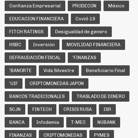
Confianza Empresarial
PRODECON
México
EDUCACION FINANCIERA
Covid-19
FITCH RATINGS
Desigualdad de genero
HSBC
Inversión
MOVILIDAD FINANCIERA
DEFRAUDACIÓN FISCAL
'FINANZAS
'BANORTE
Vida Silvestre
Beneficiario Final
'UIF
CRIPTOMONEDAS JAPON
BANCOS TRADICIONALES
TRASLADO DE DINERO
SCJN
FINTECH
CRISIS RUSA
ISR
BANCA
Infodemia
T-MEC
NUBANK
FINANZAS
CRIPTOMONEDAS
PYMES