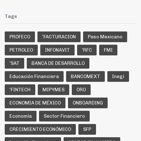
Tags
PROFECO
'FACTURACION
Peso Mexicano
PETROLEO
INFONAVIT
'RFC
FMI
'SAT
BANCA DE DESARROLLO
Educación Financiera
BANCOMEXT
Inegi
'FINTECH
MIPYMES
ORO
ECONOMIA DE MÉXICO
ONBOARDING
Economía
Sector Financiero
CRECIMIENTO ECONÓMICO
SFP