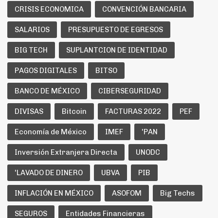
CRISIS ECONOMICA
CONVENCIÓN BANCARIA
SALARIOS
PRESUPUESTO DE EGRESOS
BIG TECH
SUPLANTCION DE IDENTIDAD
PAGOS DIGITALES
BITSO
BANCO DE MÉXICO
CIBERSEGURIDAD
DIVISAS
Bitcoin
FACTURAS 2022
PEF
Economía de México
IMEF
'PAN
Inversión Extranjera Directa
UNODC
'LAVADO DE DINERO
UBVA
PIB
INFLACIÓN EN MÉXICO
ASOFOM
Big Techs
SEGUROS
Entidades Financieras