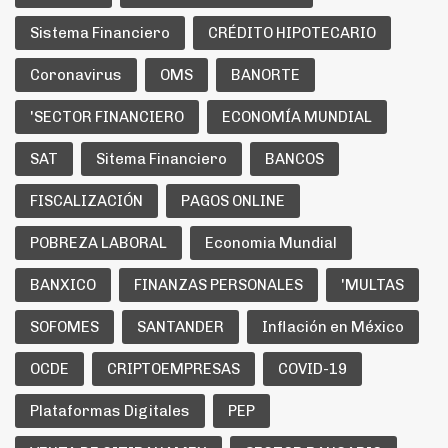
Sistema Financiero
CRÉDITO HIPOTECARIO
Coronavirus
OMS
BANORTE
'SECTOR FINANCIERO
ECONOMÍA MUNDIAL
SAT
Sitema Financiero
BANCOS
FISCALIZACIÓN
PAGOS ONLINE
POBREZA LABORAL
Economia Mundial
BANXICO
FINANZAS PERSONALES
'MULTAS
SOFOMES
SANTANDER
Inflación en México
OCDE
CRIPTOEMPRESAS
COVID-19
Plataformas Digitales
PEP