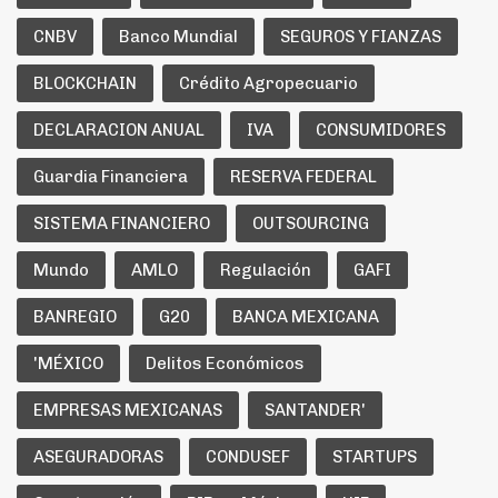
CNBV
Banco Mundial
SEGUROS Y FIANZAS
BLOCKCHAIN
Crédito Agropecuario
DECLARACION ANUAL
IVA
CONSUMIDORES
Guardia Financiera
RESERVA FEDERAL
SISTEMA FINANCIERO
OUTSOURCING
Mundo
AMLO
Regulación
GAFI
BANREGIO
G20
BANCA MEXICANA
'MÉXICO
Delitos Económicos
EMPRESAS MEXICANAS
SANTANDER'
ASEGURADORAS
CONDUSEF
STARTUPS