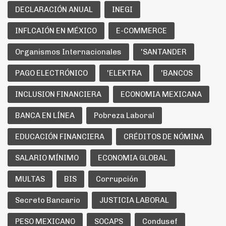
DECLARACIÓN ANUAL
INEGI
INFLCAIÓN EN MÉXICO
E-COMMERCE
Organismos Internacionales
'SANTANDER
PAGO ELECTRÓNICO
'ELEKTRA
'BANCOS
INCLUSION FINANCIERA
ECONOMIA MEXICANA
BANCA EN LÍNEA
Pobreza Laboral
EDUCACIÓN FINANCIERA
CRÉDITOS DE NÓMINA
SALARIO MÍNIMO
ECONOMIA GLOBAL
MULTAS
BIS
Corrupción
Secreto Bancario
JUSTICIA LABORAL
PESO MEXICANO
SOCAPS
Condusef