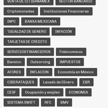
VENTA DE CITIBANAMEX
SECTOR BANCARIO
Criptomonedas
Instituciones Financieras
INPC
BANXA MEXICANA
'IGUALDAD DE GENERO
INFACIÓN
TARJETAS DE CREDITO
SERVICIOS FINANCIEROS
Fideicomisos
Banxico
Outsorcing
IMPUESTOS
AFORES
INFLACION
Economía en México
CIBERATAQUES
Lavado de DInero
EBR
CESF
Ocupación y empleo
ECONOMIA
SISTEMA SWIFT
RFC
BMV