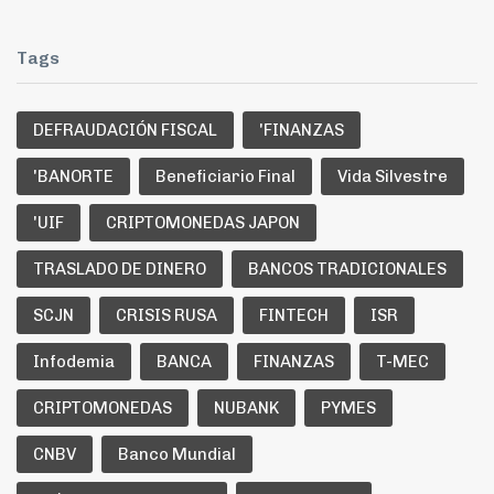
Tags
DEFRAUDACIÓN FISCAL
'FINANZAS
'BANORTE
Beneficiario Final
Vida Silvestre
'UIF
CRIPTOMONEDAS JAPON
TRASLADO DE DINERO
BANCOS TRADICIONALES
SCJN
CRISIS RUSA
FINTECH
ISR
Infodemia
BANCA
FINANZAS
T-MEC
CRIPTOMONEDAS
NUBANK
PYMES
CNBV
Banco Mundial