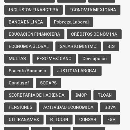
INCLUSION FINANCIERA
ECONOMIA MEXICANA
BANCA EN LÍNEA
Pobreza Laboral
EDUCACIÓN FINANCIERA
CRÉDITOS DE NÓMINA
ECONOMIA GLOBAL
SALARIO MÍNIMO
BIS
MULTAS
PESO MEXICANO
Corrupción
Secreto Bancario
JUSTICIA LABORAL
Condusef
SOCAPS
SECRETARIA DE HACIENDA
IMCP
TLCAN
PENSIONES
ACTIVIDAD ECONÓMICA
BBVA
CITIBANAMEX
BITCOIN
CONSAR
FGR