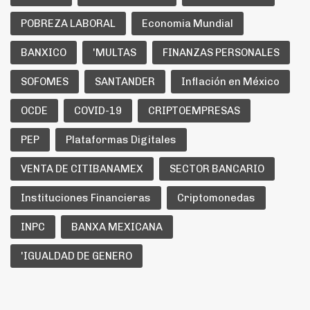
POBREZA LABORAL
Economia Mundial
BANXICO
'MULTAS
FINANZAS PERSONALES
SOFOMES
SANTANDER
Inflación en México
OCDE
COVID-19
CRIPTOEMPRESAS
PEP
Plataformas Digitales
VENTA DE CITIBANAMEX
SECTOR BANCARIO
Instituciones Financieras
Criptomonedas
INPC
BANXA MEXICANA
'IGUALDAD DE GENERO