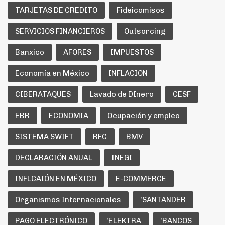
TARJETAS DE CREDITO
Fideicomisos
SERVICIOS FINANCIEROS
Outsorcing
Banxico
AFORES
IMPUESTOS
Economía en México
INFLACION
CIBERATAQUES
Lavado de DInero
CESF
EBR
ECONOMIA
Ocupación y empleo
SISTEMA SWIFT
RFC
BMV
DECLARACIÓN ANUAL
INEGI
INFLCAIÓN EN MÉXICO
E-COMMERCE
Organismos Internacionales
'SANTANDER
PAGO ELECTRÓNICO
'ELEKTRA
'BANCOS