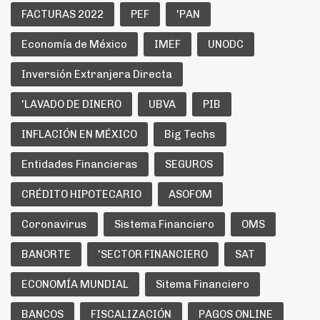
FACTURAS 2022
PEF
'PAN
Economía de México
IMEF
UNODC
Inversión Extranjera Directa
'LAVADO DE DINERO
UBVA
PIB
INFLACIÓN EN MÉXICO
Big Techs
Entidades Financieras
SEGUROS
CRÉDITO HIPOTECARIO
ASOFOM
Coronavirus
Sistema Financiero
OMS
BANORTE
'SECTOR FINANCIERO
SAT
ECONOMÍA MUNDIAL
Sitema Financiero
BANCOS
FISCALIZACIÓN
PAGOS ONLINE