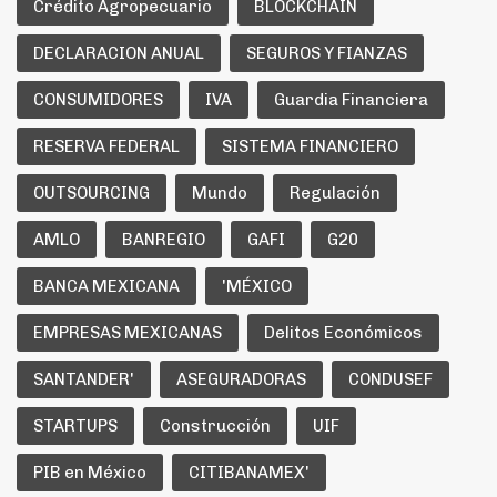
Crédito Agropecuario
BLOCKCHAIN
DECLARACION ANUAL
SEGUROS Y FIANZAS
CONSUMIDORES
IVA
Guardia Financiera
RESERVA FEDERAL
SISTEMA FINANCIERO
OUTSOURCING
Mundo
Regulación
AMLO
BANREGIO
GAFI
G20
BANCA MEXICANA
'MÉXICO
EMPRESAS MEXICANAS
Delitos Económicos
SANTANDER'
ASEGURADORAS
CONDUSEF
STARTUPS
Construcción
UIF
PIB en México
CITIBANAMEX'