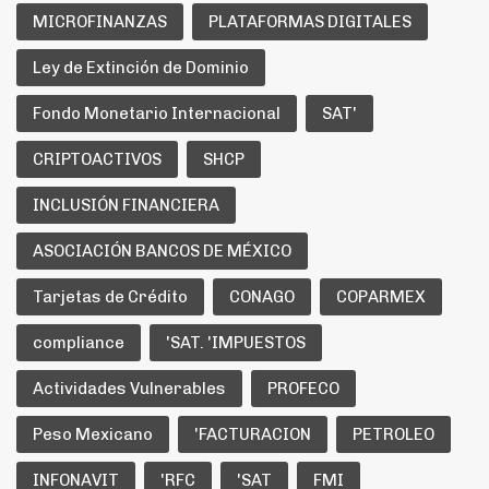
MICROFINANZAS
PLATAFORMAS DIGITALES
Ley de Extinción de Dominio
Fondo Monetario Internacional
SAT'
CRIPTOACTIVOS
SHCP
INCLUSIÓN FINANCIERA
ASOCIACIÓN BANCOS DE MÉXICO
Tarjetas de Crédito
CONAGO
COPARMEX
compliance
'SAT. 'IMPUESTOS
Actividades Vulnerables
PROFECO
Peso Mexicano
'FACTURACION
PETROLEO
INFONAVIT
'RFC
'SAT
FMI