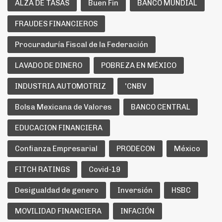
ALZA DE TASAS
Buen Fin
BANCO MUNDIAL
FRAUDES FINANCIEROS
Procuraduría Fiscal de la Federación
LAVADO DE DINERO
POBREZA EN MÉXICO
INDUSTRIA AUTOMOTRIZ
'CNBV
Bolsa Mexicana de Valores
BANCO CENTRAL
EDUCACION FINANCIERA
Confianza Empresarial
PRODECON
México
FITCH RATINGS
Covid-19
Desigualdad de genero
Inversión
HSBC
MOVILIDAD FINANCIERA
INFACIÓN