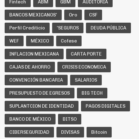
Fintech
ABM
GBM
AUDITORIA
BANCOS MEXICANOS'
Oro
CSF
Perfil Crediticio
'SEGUROS
DEUDA PÚBLICA
WEF
MÉXICO
Cofese
INFLACION MEXICANA
CARTA PORTE
CAJAS DE AHORRO
CRISIS ECONOMICA
CONVENCIÓN BANCARIA
SALARIOS
PRESUPUESTO DE EGRESOS
BIG TECH
SUPLANTCION DE IDENTIDAD
PAGOS DIGITALES
BANCO DE MÉXICO
BITSO
CIBERSEGURIDAD
DIVISAS
Bitcoin