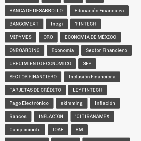
BANCA DE DESARROLLO
Educación Financiera
BANCOMEXT
Inegi
'FINTECH
MIPYMES
ORO
ECONOMIA DE MÉXICO
ONBOARDING
Economía
Sector Financiero
CRECIMIENTO ECONÓMICO
SFP
SECTOR FINANCIERO
Inclusión Financiera
TARJETAS DE CRÉDITO
LEY FINTECH
Pago Electrónico
skimming
Inflación
Bancos
INFLACIÓN
'CITIBANAMEX
Cumplimiento
IOAE
BM