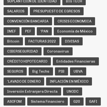
SUPLANTCION DE IDENTIDAD
BIG TECH
SALARIOS
PRESUPUESTO DE EGRESOS
CONVENCIÓN BANCARIA
CRISIS ECONOMICA
IMEF
PEF
'PAN
Economía de México
Bitcoin
FACTURAS 2022
DIVISAS
CIBERSEGURIDAD
Coronavirus
CRÉDITO HIPOTECARIO
Entidades Financieras
SEGUROS
Big Techs
PIB
UBVA
'LAVADO DE DINERO
INFLACIÓN EN MÉXICO
Inversión Extranjera Directa
UNODC
ASOFOM
Sistema Financiero
G20
GAFI