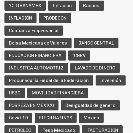
'CITIBANAMEX
Inflación
Bancos
INFLACIÓN
PRODECON
Confianza Empresarial
Bolsa Mexicana de Valores
BANCO CENTRAL
EDUCACION FINANCIERA
'CNBV
INDUSTRIA AUTOMOTRIZ
LAVADO DE DINERO
Procuraduría Fiscal de la Federación
Inversión
HSBC
MOVILIDAD FINANCIERA
POBREZA EN MÉXICO
Desigualdad de genero
Covid-19
FITCH RATINGS
México
PETROLEO
Peso Mexicano
'FACTURACION