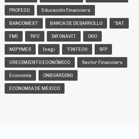
PROFECO
Educación Financiera
BANCOMEXT
BANCA DE DESARROLLO
'SAT
FMI
'RFC
INFONAVIT
ORO
MIPYMES
Inegi
'FINTECH
SFP
CRECIMIENTO ECONÓMICO
Sector Financiero
Economía
ONBOARDING
ECONOMIA DE MÉXICO