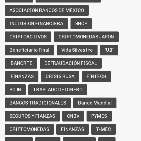
ASOCIACIÓN BANCOS DE MÉXICO
INCLUSIÓN FINANCIERA
SHCP
CRIPTOACTIVOS
CRIPTOMONEDAS JAPON
Beneficiario Final
Vida Silvestre
'UIF
'BANORTE
DEFRAUDACIÓN FISCAL
'FINANZAS
CRISIS RUSA
FINTECH
SCJN
TRASLADO DE DINERO
BANCOS TRADICIONALES
Banco Mundial
SEGUROS Y FIANZAS
CNBV
PYMES
CRIPTOMONEDAS
FINANZAS
T-MEC