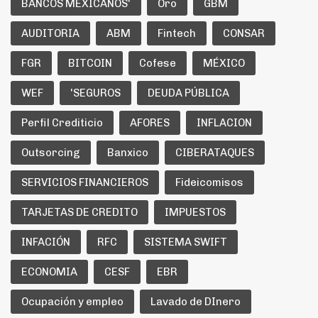
BANCOS MEXICANOS'
Oro
GBM
AUDITORIA
ABM
Fintech
CONSAR
FGR
BITCOIN
Cofese
MÉXICO
WEF
'SEGUROS
DEUDA PÚBLICA
Perfil Crediticio
AFORES
INFLACION
Outsorcing
Banxico
CIBERATAQUES
SERVICIOS FINANCIEROS
Fideicomisos
TARJETAS DE CREDITO
IMPUESTOS
INFACIÓN
RFC
SISTEMA SWIFT
ECONOMIA
CESF
EBR
Ocupación y empleo
Lavado de DInero