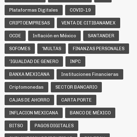
Plataformas Digitales
COVID-19
CRIPTOEMPRESAS
VENTA DE CITIBANAMEX
OCDE
Inflación en México
SANTANDER
SOFOMES
'MULTAS
FINANZAS PERSONALES
'IGUALDAD DE GENERO
INPC
BANXA MEXICANA
Instituciones Financieras
Criptomonedas
SECTOR BANCARIO
CAJAS DE AHORRO
CARTA PORTE
INFLACION MEXICANA
BANCO DE MÉXICO
BITSO
PAGOS DIGITALES