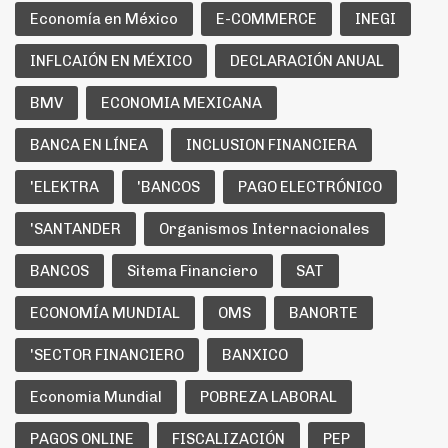
Economía en México
E-COMMERCE
INEGI
INFLCAIÓN EN MÉXICO
DECLARACIÓN ANUAL
BMV
ECONOMIA MEXICANA
BANCA EN LÍNEA
INCLUSION FINANCIERA
'ELEKTRA
'BANCOS
PAGO ELECTRÓNICO
'SANTANDER
Organismos Internacionales
BANCOS
Sitema Financiero
SAT
ECONOMÍA MUNDIAL
OMS
BANORTE
'SECTOR FINANCIERO
BANXICO
Economia Mundial
POBREZA LABORAL
PAGOS ONLINE
FISCALIZACIÓN
PEP