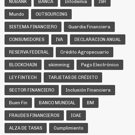
NUBANK
BANCA
Infodemia
ISR
Mundo
OUTSOURCING
SISTEMA FINANCIERO
Guardia Financiera
CONSUMIDORES
IVA
DECLARACION ANUAL
RESERVA FEDERAL
Crédito Agropecuario
BLOCKCHAIN
skimming
Pago Electrónico
LEY FINTECH
TARJETAS DE CRÉDITO
SECTOR FINANCIERO
Inclusión Financiera
Buen Fin
BANCO MUNDIAL
BM
FRAUDES FINANCIEROS
IOAE
ALZA DE TASAS
Cumplimiento