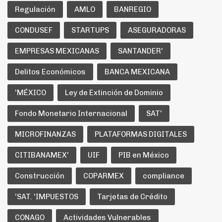
Regulación
AMLO
BANREGIO
CONDUSEF
STARTUPS
ASEGURADORAS
EMPRESAS MEXICANAS
SANTANDER'
Delitos Económicos
BANCA MEXICANA
'MÉXICO
Ley de Extinción de Dominio
Fondo Monetario Internacional
SAT'
MICROFINANZAS
PLATAFORMAS DIGITALES
CITIBANAMEX'
UIF
PIB en México
Construcción
COPARMEX
compliance
'SAT. 'IMPUESTOS
Tarjetas de Crédito
CONAGO
Actividades Vulnerables