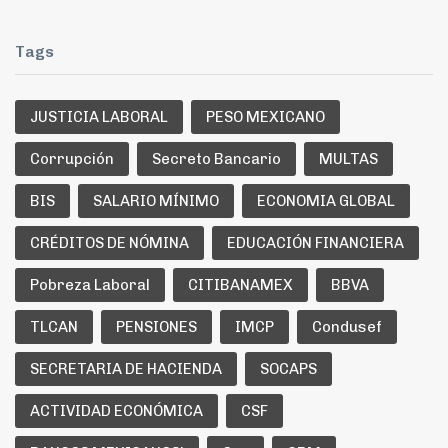
Tags
JUSTICIA LABORAL
PESO MEXICANO
Corrupción
Secreto Bancario
MULTAS
BIS
SALARIO MÍNIMO
ECONOMIA GLOBAL
CRÉDITOS DE NÓMINA
EDUCACIÓN FINANCIERA
Pobreza Laboral
CITIBANAMEX
BBVA
TLCAN
PENSIONES
IMCP
Condusef
SECRETARIA DE HACIENDA
SOCAPS
ACTIVIDAD ECONÓMICA
CSF