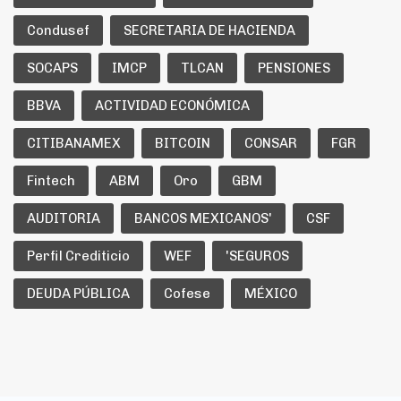
Condusef
SECRETARIA DE HACIENDA
SOCAPS
IMCP
TLCAN
PENSIONES
BBVA
ACTIVIDAD ECONÓMICA
CITIBANAMEX
BITCOIN
CONSAR
FGR
Fintech
ABM
Oro
GBM
AUDITORIA
BANCOS MEXICANOS'
CSF
Perfil Crediticio
WEF
'SEGUROS
DEUDA PÚBLICA
Cofese
MÉXICO