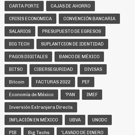
CARTA PORTE
CAJAS DE AHORRO
CRISIS ECONOMICA
CONVENCIÓN BANCARIA
SALARIOS
PRESUPUESTO DE EGRESOS
BIG TECH
SUPLANTCION DE IDENTIDAD
PAGOS DIGITALES
BANCO DE MÉXICO
BITSO
CIBERSEGURIDAD
DIVISAS
Bitcoin
FACTURAS 2022
PEF
Economía de México
'PAN
IMEF
Inversión Extranjera Directa
INFLACIÓN EN MÉXICO
UBVA
UNODC
PIB
Big Techs
'LAVADO DE DINERO