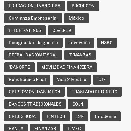
EDUCACION FINANCIERA
PRODECON
Confianza Empresarial
México
FITCH RATINGS
Covid-19
Desigualdad de genero
Inversión
HSBC
DEFRAUDACIÓN FISCAL
'FINANZAS
'BANORTE
MOVILIDAD FINANCIERA
Beneficiario Final
Vida Silvestre
'UIF
CRIPTOMONEDAS JAPON
TRASLADO DE DINERO
BANCOS TRADICIONALES
SCJN
CRISIS RUSA
FINTECH
ISR
Infodemia
BANCA
FINANZAS
T-MEC