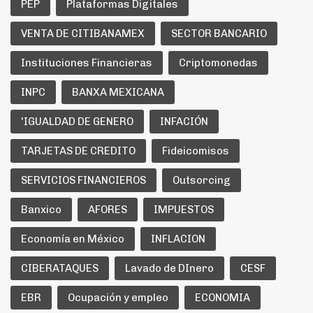
PEP
Plataformas Digitales
VENTA DE CITIBANAMEX
SECTOR BANCARIO
Instituciones Financieras
Criptomonedas
INPC
BANXA MEXICANA
'IGUALDAD DE GENERO
INFACIÓN
TARJETAS DE CREDITO
Fideicomisos
SERVICIOS FINANCIEROS
Outsorcing
Banxico
AFORES
IMPUESTOS
Economía en México
INFLACION
CIBERATAQUES
Lavado de DInero
CESF
EBR
Ocupación y empleo
ECONOMIA