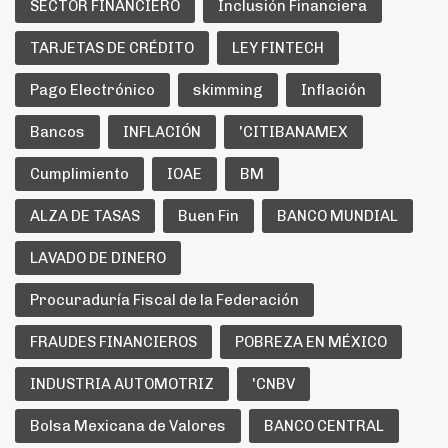
SECTOR FINANCIERO
Inclusión Financiera
TARJETAS DE CRÉDITO
LEY FINTECH
Pago Electrónico
skimming
Inflación
Bancos
INFLACIÓN
'CITIBANAMEX
Cumplimiento
IOAE
BM
ALZA DE TASAS
Buen Fin
BANCO MUNDIAL
LAVADO DE DINERO
Procuraduría Fiscal de la Federación
FRAUDES FINANCIEROS
POBREZA EN MÉXICO
INDUSTRIA AUTOMOTRIZ
'CNBV
Bolsa Mexicana de Valores
BANCO CENTRAL