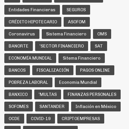
Entidades Financieras
SEGUROS
CRÉDITO HIPOTECARIO
ASOFOM
Coronavirus
Sistema Financiero
OMS
BANORTE
'SECTOR FINANCIERO
SAT
ECONOMÍA MUNDIAL
Sitema Financiero
BANCOS
FISCALIZACIÓN
PAGOS ONLINE
POBREZA LABORAL
Economia Mundial
BANXICO
'MULTAS
FINANZAS PERSONALES
SOFOMES
SANTANDER
Inflación en México
OCDE
COVID-19
CRIPTOEMPRESAS