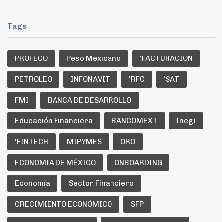
Tags
PROFECO
Peso Mexicano
'FACTURACION
PETROLEO
INFONAVIT
'RFC
'SAT
FMI
BANCA DE DESARROLLO
Educación Financiera
BANCOMEXT
Inegi
'FINTECH
MIPYMES
ORO
ECONOMIA DE MÉXICO
ONBOARDING
Economía
Sector Financiero
CRECIMIENTO ECONÓMICO
SFP