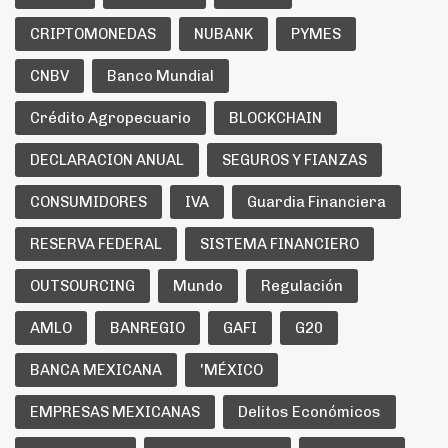
CRIPTOMONEDAS
NUBANK
PYMES
CNBV
Banco Mundial
Crédito Agropecuario
BLOCKCHAIN
DECLARACION ANUAL
SEGUROS Y FIANZAS
CONSUMIDORES
IVA
Guardia Financiera
RESERVA FEDERAL
SISTEMA FINANCIERO
OUTSOURCING
Mundo
Regulación
AMLO
BANREGIO
GAFI
G20
BANCA MEXICANA
'MÉXICO
EMPRESAS MEXICANAS
Delitos Económicos