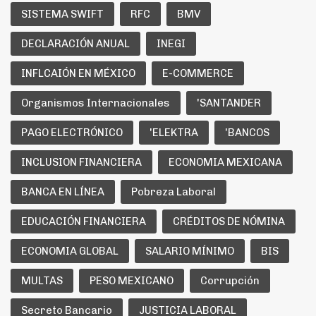
SISTEMA SWIFT
RFC
BMV
DECLARACIÓN ANUAL
INEGI
INFLCAIÓN EN MÉXICO
E-COMMERCE
Organismos Internacionales
'SANTANDER
PAGO ELECTRÓNICO
'ELEKTRA
'BANCOS
INCLUSION FINANCIERA
ECONOMIA MEXICANA
BANCA EN LÍNEA
Pobreza Laboral
EDUCACIÓN FINANCIERA
CRÉDITOS DE NÓMINA
ECONOMIA GLOBAL
SALARIO MÍNIMO
BIS
MULTAS
PESO MEXICANO
Corrupción
Secreto Bancario
JUSTICIA LABORAL